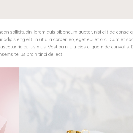
nean sollicitudin, lorem quis bibendum auctor, nisi elit de conse 
adipis eng elit. In ut ulla corper leo, eget eui et orci. Cum et soc
cetur ridicu lus mus. Vestibu ni ultricies aliquam de convallis.
sems tellus proin tinci de lect.