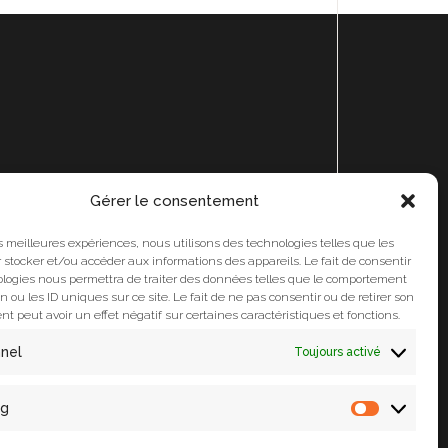
Gérer le consentement
Portfolio
Print
les meilleures expériences, nous utilisons des technologies telles que les
 stocker et/ou accéder aux informations des appareils. Le fait de consentir
Webdesign
ologies nous permettra de traiter des données telles que le comportement
Branding
n ou les ID uniques sur ce site. Le fait de ne pas consentir ou de retirer son
 peut avoir un effet négatif sur certaines caractéristiques et fonctions.
Trade Marketing
nnel
Toujours activé
ng