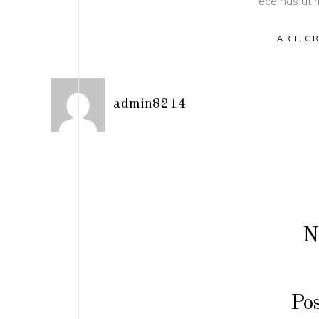
ece nas utim
,
ART
C
admin8214
N
Po