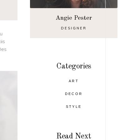
Angie Pester
DESIGNER
qu
iis
 Des
Categories
ART
DECOR
STYLE
Read Next