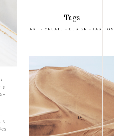
Tags
ART
CREATE
DESIGN
FASHION
qu
iis
 Des
qu
iis
 Des