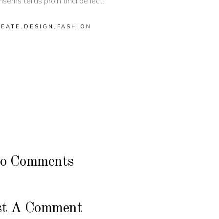
sems tellus proin tinci de lect.
,
,
REATE
DESIGN
FASHION
o Comments
st A Comment